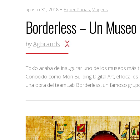
agosto 31, 2018 +
Experiências
,
Viagens
Borderless – Un Museo d
by
Agbrands
Tokio acaba de inaugurar uno de los museos más te
Conocido como Mori Building Digital Art, el local e
una obra del teamLab Borderless, un famoso grupo 