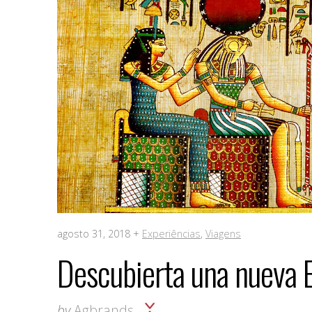
agosto 31, 2018 +
Experiências
,
Viagens
Descubierta una nueva E
by
Agbrands