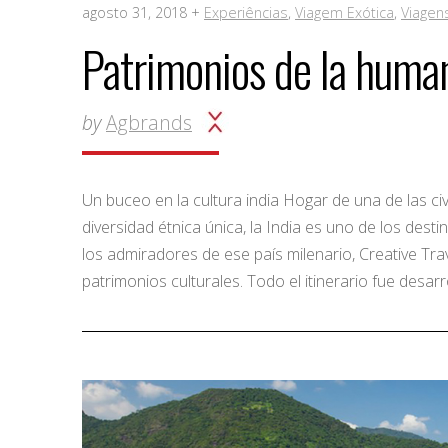
agosto 31, 2018 +
Experiências
,
Viagem Exótica
,
Viagen
Patrimonios de la human
by
Agbrands
Un buceo en la cultura india Hogar de una de las c
diversidad étnica única, la India es uno de los desti
los admiradores de ese país milenario, Creative Trav
patrimonios culturales. Todo el itinerario fue desar