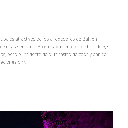
ipales atractivos de los alrededores de Bali, en
ace unas semanas. Afortunadamente el temblor de 6,3
s, pero el incidente dejó un rastro de caos y pánico.
onaciones on y…