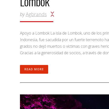
Lombok
by
Agbrands
Apoyo a Lombok La isla de Lombok, uno de los princ
Indonesia, fue sacudida por un fuerte terremoto h
grados no dejó muertos o víctimas con graves herida
Gracias a la generosidad de socios, a través de d
READ MORE