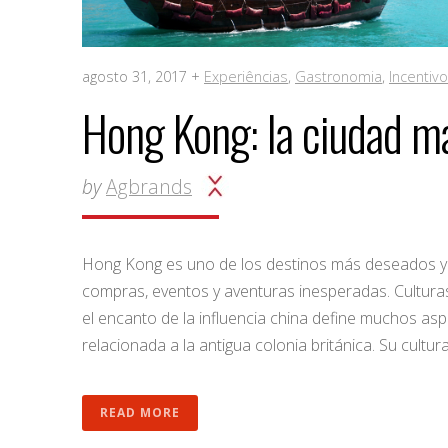
agosto 31, 2017 +
Experiências
,
Gastronomia
,
Incentiv
Hong Kong: la ciudad má
by
Agbrands
Hong Kong es uno de los destinos más deseados y 
compras, eventos y aventuras inesperadas. Cultura
el encanto de la influencia china define muchos asp
relacionada a la antigua colonia británica. Su cultu
READ MORE