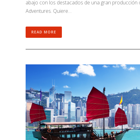
abajo con los destacados de una gran producción or
Adventures. Quiere…
READ MORE