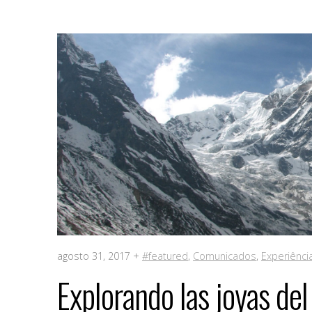
agosto 31, 2017 +
#featured
,
Comunicados
,
Experiênci
Explorando las joyas de