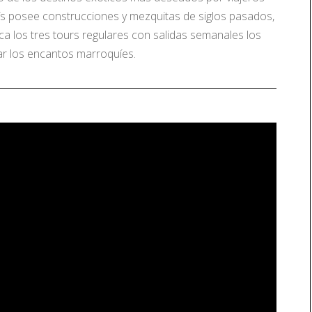
país posee construcciones y mezquitas de siglos pasados,
a los tres tours regulares con salidas semanales los
r los encantos marroquíes.