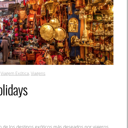
,
Viagem Exótica
,
Viagens
lidays
e los destinos exóticos más deseados por viajeros