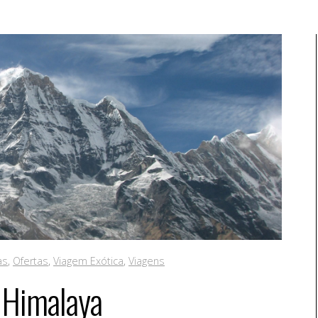
as
,
Ofertas
,
Viagem Exótica
,
Viagens
l Himalaya