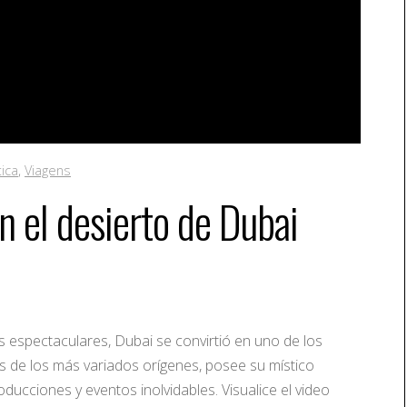
ica
,
Viagens
 el desierto de Dubai
s espectaculares, Dubai se convirtió en uno de los
s de los más variados orígenes, posee su místico
ucciones y eventos inolvidables. Visualice el video