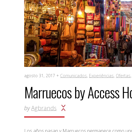
agosto 31, 2017 +
Comunicados
,
Experiências
,
Ofertas
Marruecos by Access Ho
by
Agbrands
Los años pasan y Marruecos permanece como uno d