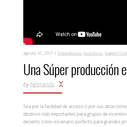
agosto 31, 2017 +
Experiências
,
Incentivos
,
Viagem Exót
Una Súper producción en
by
Agbrands
Sea por la facilidad de acceso o por sus atraccione
destinos más importantes para grupos de incentivo
desierto como escenario perfecto para grandes prod