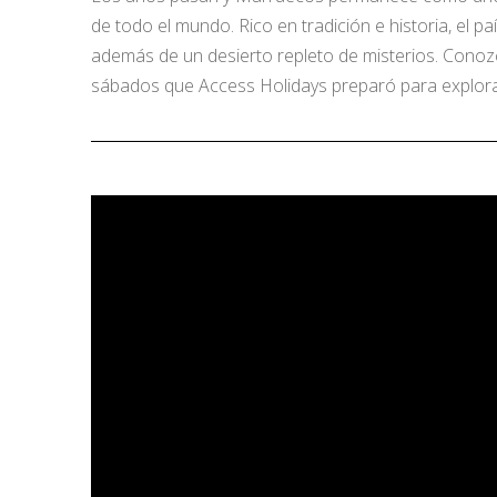
de todo el mundo. Rico en tradición e historia, el 
además de un desierto repleto de misterios. Conozc
sábados que Access Holidays preparó para explora