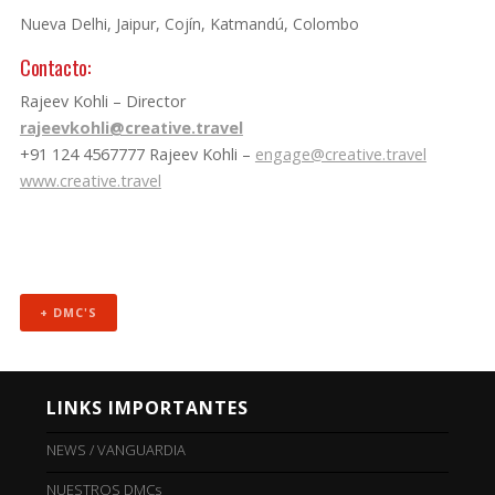
Nueva Delhi, Jaipur, Cojín, Katmandú, Colombo
Contacto:
Rajeev Kohli – Director
rajeevkohli@creative.travel
+91 124 4567777 Rajeev Kohli –
engage@creative.travel
www.creative.travel
+ DMC'S
LINKS IMPORTANTES
NEWS / VANGUARDIA
NUESTROS DMCs